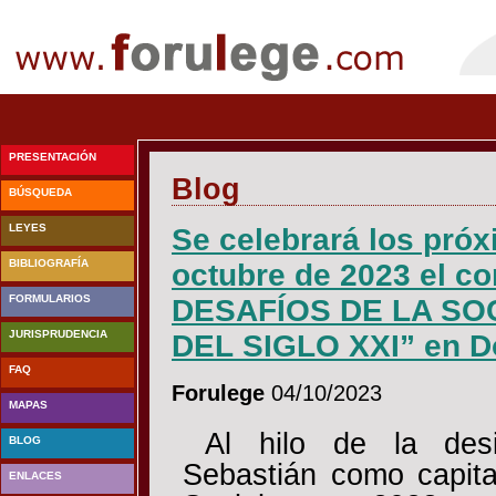
PRESENTACIÓN
Blog
BÚSQUEDA
LEYES
Se celebrará los próx
BIBLIOGRAFÍA
octubre de 2023 el 
FORMULARIOS
DESAFÍOS DE LA SO
JURISPRUDENCIA
DEL SIGLO XXI” en D
FAQ
Forulege
04/10/2023
MAPAS
Al hilo de la des
BLOG
Sebastián como capit
ENLACES