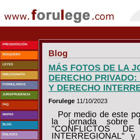
PRESENTACIÓN
Blog
BÚSQUEDA
LEYES
MÁS FOTOS DE LA 
BIBLIOGRAFÍA
DERECHO PRIVADO: 
FORMULARIOS
Y DERECHO INTERR
JURISPRUDENCIA
Forulege
11/10/2023
FAQ
Por medio de este po
MAPAS
la jornada sobre D
BLOG
"CONFLICTOS D
INTERREGIONAL" y c
ENLACES