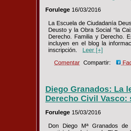
Forulege
16/03/2016
La Escuela de Ciudadanía Deust
Deusto y la Obra Social “la Ca
Derecho. Familia y Derecho. Es
incluyen en el blog la informa
inscripción.
Leer [+]
Comentar
Compartir:
Fa
Diego Granados: La le
Derecho Civil Vasco: 
Forulege
15/03/2016
Don Diego Mª Granados de A