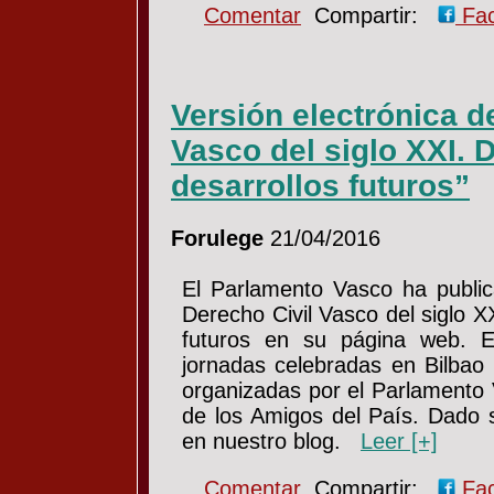
Comentar
Compartir:
Fa
Versión electrónica de
Vasco del siglo XXI. D
desarrollos futuros”
Forulege
21/04/2016
El Parlamento Vasco ha publica
Derecho Civil Vasco del siglo X
futuros en su página web. El
jornadas celebradas en Bilbao
organizadas por el Parlamento
de los Amigos del País. Dado s
en nuestro blog.
Leer [+]
Comentar
Compartir:
Fa