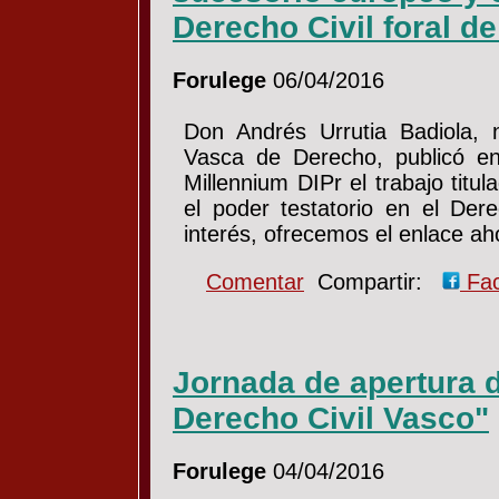
Derecho Civil foral d
Forulege
06/04/2016
Don Andrés Urrutia Badiola, 
Vasca de Derecho, publicó en
Millennium DIPr el trabajo titul
el poder testatorio en el Der
interés, ofrecemos el enlace a
Comentar
Compartir:
Fa
Jornada de apertura d
Derecho Civil Vasco"
Forulege
04/04/2016