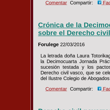
Comentar
Compartir:
Fa
Crónica de la Decimo
sobre el Derecho civi
Forulege
22/03/2016
La letrada doña Laura Totorika
la Decimocuarta Jornada Práct
sucesión testada y los pacto
Derecho civil vasco, que se ce
del Ilustre Colegio de Abogado
Comentar
Compartir:
Fa