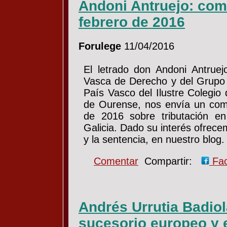
Andoni Antruejo: com
febrero de 2016
Forulege
11/04/2016
El letrado don Andoni Antrue
Vasca de Derecho y del Grupo d
País Vasco del Ilustre Colegio
de Ourense, nos envía un com
de 2016 sobre tributación e
Galicia. Dado su interés ofre
y la sentencia, en nuestro blo
Comentar
Compartir:
Fa
Andrés Urrutia Badiola
sucesorio europeo y e