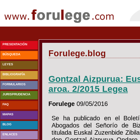
PRESENTACIÓN
Forulege.blog
BÚSQUEDA
LEYES
BIBLIOGRAFÍA
Gontzal Aizpurua: Eus
FORMULARIOS
aroa. 2/2015 Legea
JURISPRUDENCIA
Forulege
09/05/2016
FAQ
MAPAS
Se ha publicado en el Boletí
Abogados del Señorío de Biz
BLOG
titulada Euskal Zuzenbide Zibil
ENLACES
don Gontzal Aizpurua Ondaro,