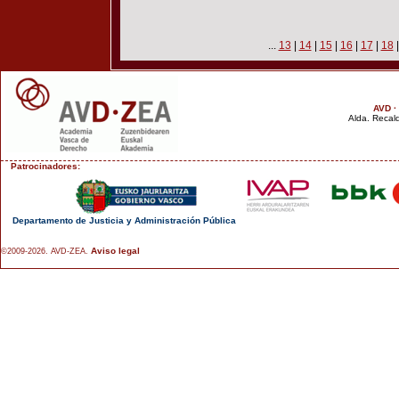
...
13
|
14
|
15
|
16
|
17
|
18
AVD ·
Alda. Recald
Patrocinadores:
Departamento de Justicia y Administración Pública
Aviso legal
©2009-2026. AVD-ZEA.