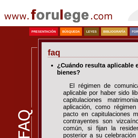
PRESENTACIÓN
BÚSQUEDA
LEYES
BIBLIOGRAFÍA
FOR
faq
¿Cuándo resulta aplicable 
bienes?
El régimen de comunica
aplicable por haber sido l
capitulaciones matrimon
aplicación, como régimen 
pacto en capitulaciones m
contrayentes son vizcaín
común, si fijan la resid
posterior a su celebración 