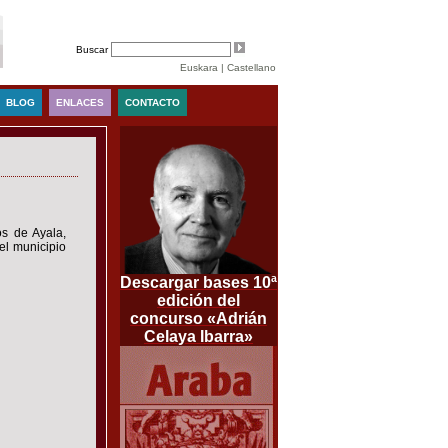
Buscar
Euskara
|
Castellano
BLOG
ENLACES
CONTACTO
s de Ayala,
el municipio
Descargar bases 10ª
edición del
concurso «Adrián
Celaya Ibarra»