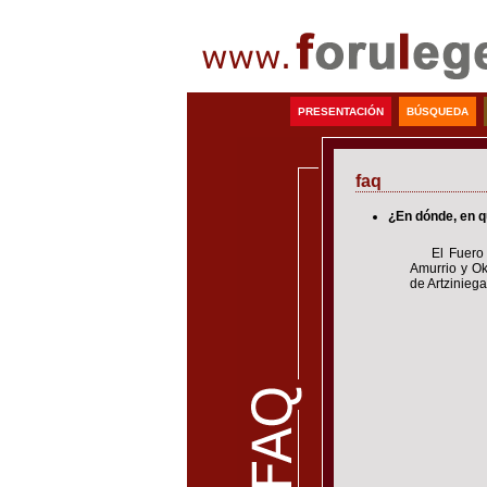
PRESENTACIÓN
BÚSQUEDA
faq
¿En dónde, en q
El Fuero
Amurrio y Ok
de Artziniega