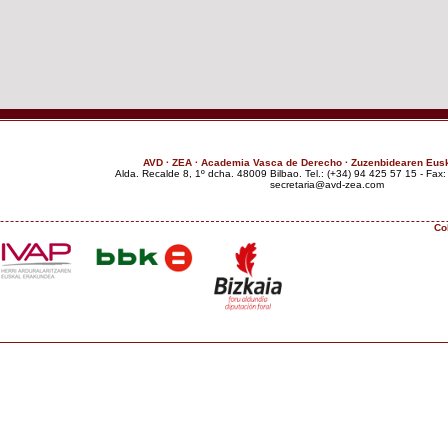
AVD · ZEA · Academia Vasca de Derecho · Zuzenbidearen Eus
Alda. Recalde 8, 1º dcha. 48009 Bilbao. Tel.: (+34) 94 425 57 15 - Fax
moc.aez-dva@airaterces
Co