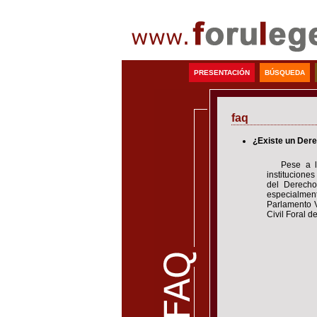
PRESENTACIÓN
BÚSQUEDA
faq
¿Existe un Dere
Pese a l
institucione
del Derecho
especialment
Parlamento V
Civil Foral d