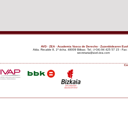
AVD · ZEA · Academia Vasca de Derecho · Zuzenbidearen Eus
Alda. Recalde 8, 1º dcha. 48009 Bilbao. Tel.: (+34) 94 425 57 15 - Fax
moc.aez-dva@airaterces
Co