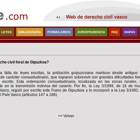
LEYES
BIBLIOGRAFÍA
FORMULARIOS
JURISPRUDENCIA
FAQ
MAPAS
cho civil foral de Gipuzkoa?
a falta de leyes escritas, la población guipuzcoana mantuvo desde antiguo 
s de carácter consuetudinario, que lograron sobrevivir con grandes dificultades fr
 escrito. Esta ordenación consuetudinaria, localizada en las zonas rurales,
e en la transmisión indivisa del caserío. Por fin, la Ley 3/1999, de 16 de no
asco, reguló por escrito este Fuero de Gipuzkoa y lo incorporó a la Ley 3/1992
el País Vasco (artículos 147 a 188).
<< Volver