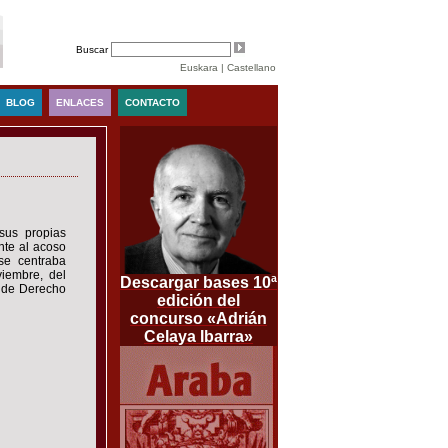
Buscar
Euskara
|
Castellano
BLOG
ENLACES
CONTACTO
sus propias
ente al acoso
 se centraba
viembre, del
Descargar bases 10ª
, de Derecho
edición del
concurso «Adrián
Celaya Ibarra»